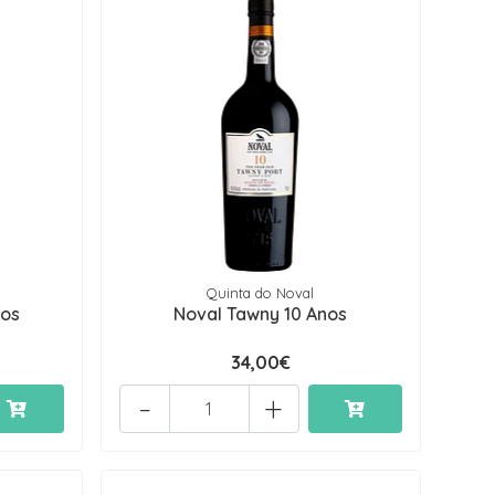
Quinta do Noval
nos
Noval Tawny 10 Anos
34,00€
-
+