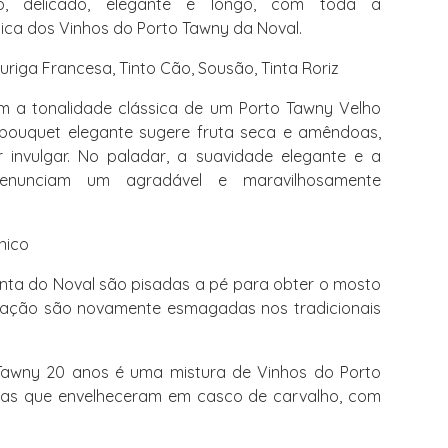
do, delicado, elegante e longo, com toda a
ica dos Vinhos do Porto Tawny da Noval.
uriga Francesa, Tinto Cão, Sousão, Tinta Roriz
m a tonalidade clássica de um Porto Tawny Velho
bouquet elegante sugere fruta seca e amêndoas,
 invulgar. No paladar, a suavidade elegante e a
renunciam um agradável e maravilhosamente
cnico
nta do Noval são pisadas a pé para obter o mosto
tação são novamente esmagadas nos tradicionais
awny 20 anos é uma mistura de Vinhos do Porto
eitas que envelheceram em casco de carvalho, com