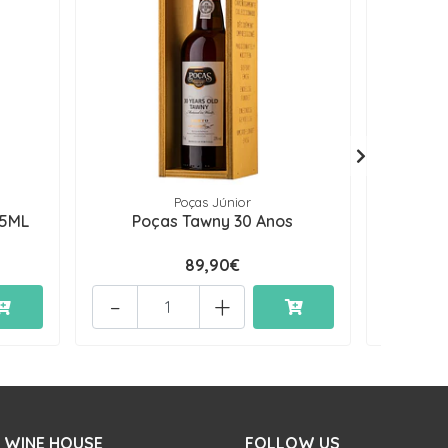
Poças Júnior
75ML
Poças Tawny 30 Anos
Poças
89,90€
-
+
-
 WINE HOUSE
FOLLOW US