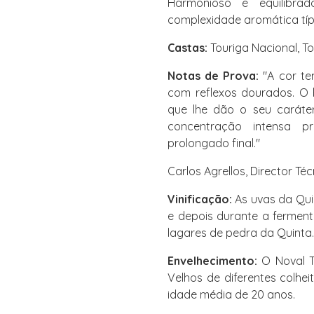
Harmonioso e equilibra
complexidade aromática típ
Castas:
Touriga Nacional, To
Notas de Prova:
"A cor te
com reflexos dourados. O 
que lhe dão o seu caráter
concentração intensa p
prolongado final."
Carlos Agrellos, Director Té
Vinificação:
As uvas da Qui
e depois durante a fermen
lagares de pedra da Quinta.
Envelhecimento:
O Noval T
Velhos de diferentes colh
idade média de 20 anos.