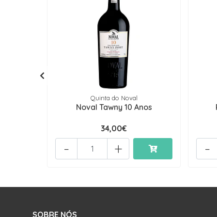
Quinta do Noval
Noval Tawny 10 Anos
34,00€
-
+
-
SOBRE NÓS