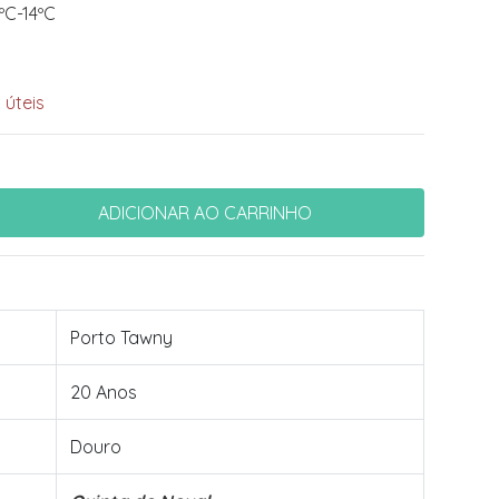
ºC-14ºC
 úteis
Porto Tawny
20 Anos
Douro