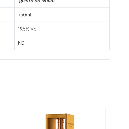
Quinta do Noval
750ml
19.5% Vol
ND