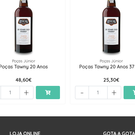
Poças Júnior
Poças Júnior
Poças Tawny 20 Anos
Poças Tawny 20 Anos 3
48,60€
25,30€
+
-
+
LOJA ONLINE
GOTA A GOTA