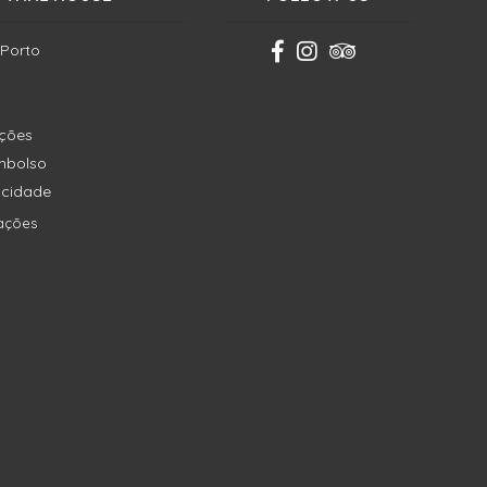
 Porto
ições
embolso
vacidade
ações