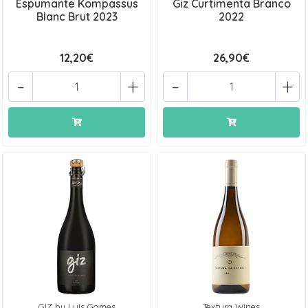
Espumante Kompassus
Giz Curtimenta Branco
Blanc Brut 2023
2022
12,20€
26,90€
-
+
-
+
GIZ by Luis Gomes
Textura Wines