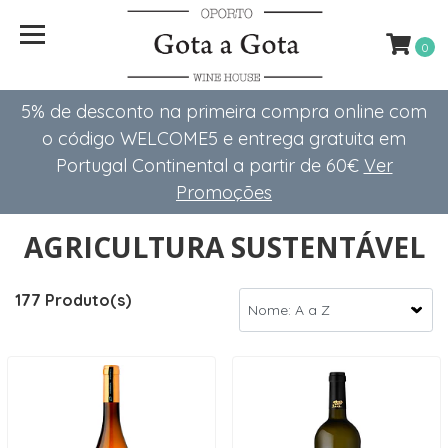
0
5% de desconto na primeira compra online com
o código WELCOME5 e entrega gratuita em
Portugal Continental a partir de 60€
Ver
Promoções
AGRICULTURA SUSTENTÁVEL
177 Produto(s)