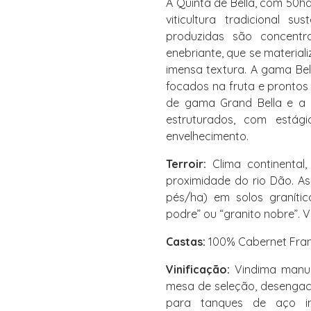
A Quinta de Bella, com 50ha
viticultura tradicional s
produzidas são concentr
enebriante, que se materia
imensa textura. A gama Bel
focados na fruta e pronto
de gama Grand Bella e a 
estruturados, com está
envelhecimento.
Terroir:
Clima continental, 
proximidade do rio Dão. As
pés/ha) em solos granític
podre” ou “granito nobre”. 
Castas:
100% Cabernet Fra
Vinificação:
Vindima manual
mesa de seleção, desengac
para tanques de aço in