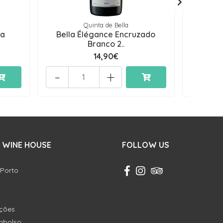
Quinta de Bella
ga
Bella Élégance Encruzado
Taylor
Branco 2..
14,90€
-
+
-
 WINE HOUSE
FOLLOW US
 Porto
ições
embolso