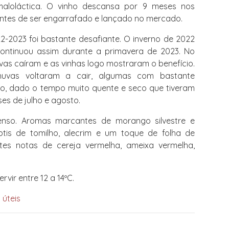
maloláctica. O vinho descansa por 9 meses nos
antes de ser engarrafado e lançado no mercado.
-2023 foi bastante desafiante. O inverno de 2022
ontinuou assim durante a primavera de 2023. No
vas caíram e as vinhas logo mostraram o benefício.
huvas voltaram a cair, algumas com bastante
ico, dado o tempo muito quente e seco que tiveram
es de julho e agosto.
enso. Aromas marcantes de morango silvestre e
tis de tomilho, alecrim e um toque de folha de
tes notas de cereja vermelha, ameixa vermelha,
rvir entre 12 a 14ºC.
 úteis