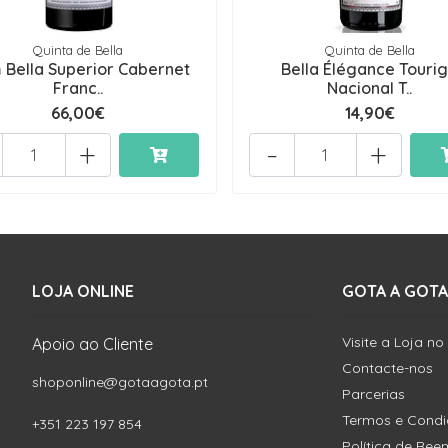
Quinta de Bella
Quinta de Bella
Bella Superior Cabernet
Bella Élégance Touri
Franc..
Nacional T..
66,00€
14,90€
+
-
+
LOJA ONLINE
GOTA A GOTA
Visite a Loja no
Apoio ao Cliente
Contacte-nos
shoponline@gotaagota.pt
Parcerias
Termos e Cond
+351 223 197 854
Política de Re