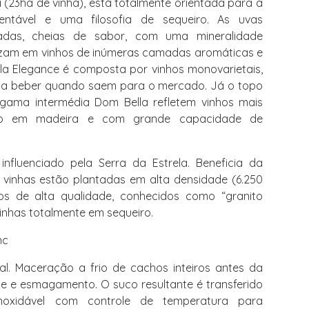
 (23ha de vinha), está totalmente orientada para a
ustentável e uma filosofia de sequeiro. As uvas
adas, cheias de sabor, com uma mineralidade
lizam em vinhos de inúmeras camadas aromáticas e
la Elegance é composta por vinhos monovarietais,
s a beber quando saem para o mercado. Já o topo
gama intermédia Dom Bella refletem vinhos mais
gio em madeira e com grande capacidade de
influenciado pela Serra da Estrela. Beneficia da
 vinhas estão plantadas em alta densidade (6.250
os de alta qualidade, conhecidos como “granito
Vinhas totalmente em sequeiro.
nc
. Maceração a frio de cachos inteiros antes da
e e esmagamento. O suco resultante é transferido
oxidável com controle de temperatura para