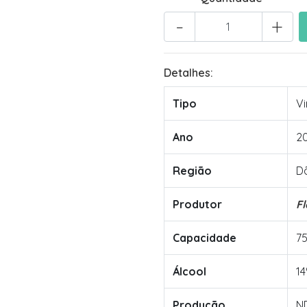
-
+
Detalhes:
Tipo
Vi
Ano
2
Região
D
Produtor
F
Capacidade
7
Álcool
14
Produção
N