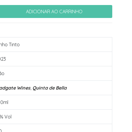
nho Tinto
023
ão
ladgate Wines
,
Quinta de Bella
50ml
% Vol
D