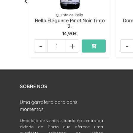
Quinta de Bella
Bella Élégance Pinot Noir Tinto
Dom 
2..
14,90€
-
+
-
SOBRE NÓS
Uma garrafeira para bons
momentos!
Uma loja de vinhos situada no centro da
cidade do Porto que oferece uma