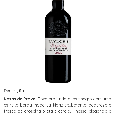
Descrição
Notas de Prova:
Roxo profundo quase negro com uma
estreita borda magenta. Nariz exuberante, poderoso e
fresco de groselha preta e cereja. Finesse, elegância e