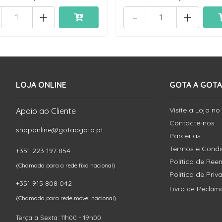
+
-
+
LOJA ONLINE
GOTA A GOTA
Visite a Loja no
Apoio ao Cliente
Contacte-nos
shoponline@gotaagota.pt
Parcerias
Termos e Cond
+351 223 197 854
Política de Re
(Chamada para a rede fixa nacional)
Política de Pri
+351 915 808 042
Livro de Reclam
(Chamada para rede móvel nacional)
Terça a Sexta: 11h00 - 19h00