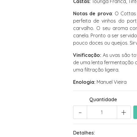
Castas:
Touriga Franca, Tint
Notas de prova
: O Cotta
perfeita de vinhos do po
carvalho. O seu aroma co
canela. Pronto a ser serv
pouco doces ou queijos. Sir
Vinificação:
As uvas são to
de uma lenta fermentação c
uma filtração ligeira.
Enologia:
Manuel Vieira
Quantidade
-
+
Detalhes: