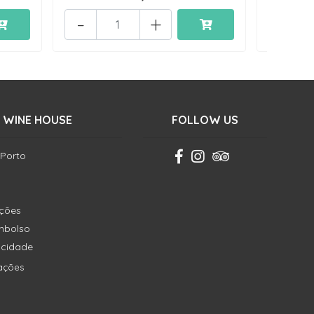
-
+
-
 WINE HOUSE
FOLLOW US
 Porto
ições
embolso
vacidade
ações