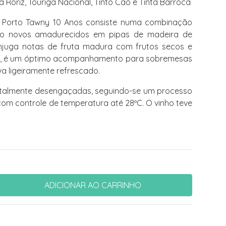
a Roriz, Touriga Nacional, Tinto Cão e Tinta Barroca
s Porto Tawny 10 Anos consiste numa combinação
rto novos amadurecidos em pipas de madeira de
njuga notas de fruta madura com frutos secos e
ido, é um óptimo acompanhamento para sobremesas
va ligeiramente refrescado.
talmente desengaçadas, seguindo-se um processo
om controle de temperatura até 28ºC. O vinho teve