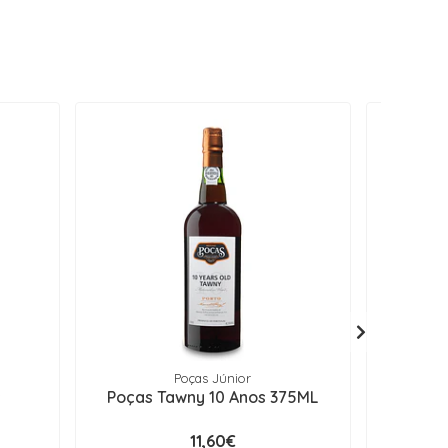
Poças Júnior
s
Poças Tawny 10 Anos 375ML
Po
11,60€