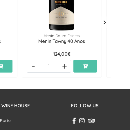
Menin Douro Estates
s
Menin Tawny 40 Anos
Men
124,00€
-
+
-
 WINE HOUSE
FOLLOW US
 Porto