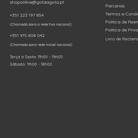
shoponline@gotaagota.pt
Parcerias
Termos e Cond
+351 223 197 854
Política de Re
(Chamada para a rede fixa nacional)
Política de Pri
+351 915 808 042
Livro de Reclam
(Chamada para rede móvel nacional)
Terça a Sexta: 11h00 - 19h00
Sábado: 11h00 - 18h00