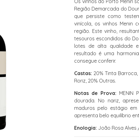
Os vinhos do Porto Menin 
Região Demarcada do Douro
que persiste como teste
vinícola, os vinhos Menin 
região. Este vinho, result
tesouros escondidos do Do
lotes de alta qualidade 
resultado é uma harmonia
consegue conferir.
Castas:
20% Tinta Barroca, 
Roriz, 20% Outras.
Notas de Prova:
MENIN P
dourada. No nariz, aprese
maduros pelo estágio em 
apresenta belo equilíbrio en
Enologia:
João Rosa Alves /