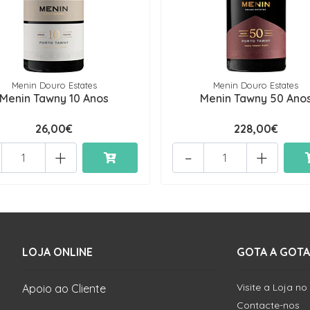
Menin Douro Estates
Menin Douro Estates
Menin Tawny 10 Anos
Menin Tawny 50 Ano
26,00€
228,00€
+
-
+
LOJA ONLINE
GOTA A GOTA
Visite a Loja no
Apoio ao Cliente
Contacte-nos