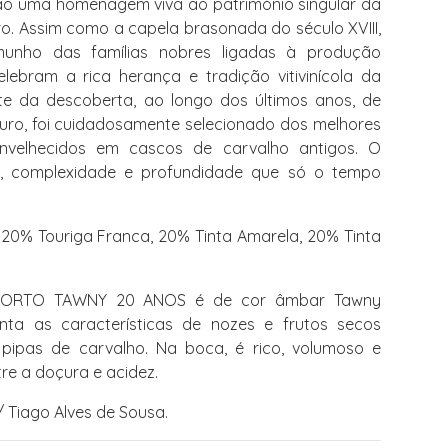
são uma homenagem viva ao património singular da
. Assim como a capela brasonada do século XVIII,
munho das famílias nobres ligadas à produção
celebram a rica herança e tradição vitivinícola da
ante da descoberta, ao longo dos últimos anos, de
uro, foi cuidadosamente selecionado dos melhores
envelhecidos em cascos de carvalho antigos. O
, complexidade e profundidade que só o tempo
20% Touriga Franca, 20% Tinta Amarela, 20% Tinta
ORTO TAWNY 20 ANOS é de cor âmbar Tawny
nta as características de nozes e frutos secos
pipas de carvalho. Na boca, é rico, volumoso e
tre a doçura e acidez.
 Tiago Alves de Sousa.