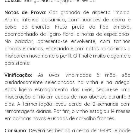
Castas:
Touriga Nacional, Syrah e Merlot.
Notas de Prova:
Cor granada de aspecto límpido.
Aroma intenso balsâmico, com nuances de cedro e
caixa de charuto. Fruta preta do tipo ameixa,
acompanhado de ligeiro floral e notas de especiarias.
No paladar, apresenta-se envolvente, com taninos
amplos e macios, especiado e com notas balsâmicas a
marcarem novamente o perfil. O final é muito elegante e
persistente.
Vinificação:
As uvas vindimadas à mão, são
cuidadosamente selecionadas na vinha e na adega.
Após ligeiro esmagamento das uvas, seguiu-se uma
maceração a frio em cubas de inox abertas durante 3
dias. A fermentação levou cerca de 2 semanas com
remontagens diárias. Por fim, o vinho estagiou 14 meses
em barricas novas e usadas de carvalho francês.
Consumo:
Deverá ser bebido a cerca de 16-18ºC e pode