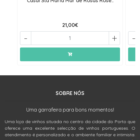
Casal Sta Maria Mar de Rosas Rosé..
21,00€
-
+
-
SOBRE NÓS
Uma garrafeira para bons momentos!
Uma loja de vinhos situada no centro da cidade do Porto que
oferece uma excelente selecção de vinhos portugueses. O
atendimento é personalizado e o ambiente familiar e intimista.