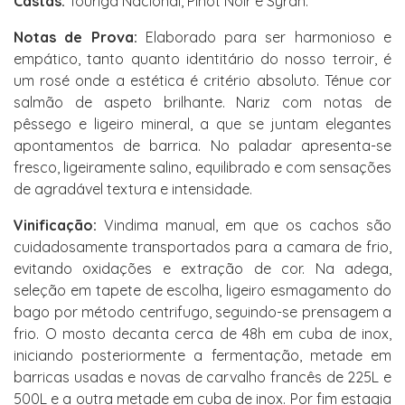
Castas:
Touriga Nacional, Pinot Noir e Syrah.
Notas de Prova:
Elaborado para ser harmonioso e
empático, tanto quanto identitário do nosso terroir, é
um rosé onde a estética é critério absoluto. Ténue cor
salmão de aspeto brilhante. Nariz com notas de
pêssego e ligeiro mineral, a que se juntam elegantes
apontamentos de barrica. No paladar apresenta-se
fresco, ligeiramente salino, equilibrado e com sensações
de agradável textura e intensidade.
Vinificação:
Vindima manual, em que os cachos são
cuidadosamente transportados para a camara de frio,
evitando oxidações e extração de cor. Na adega,
seleção em tapete de escolha, ligeiro esmagamento do
bago por método centrifugo, seguindo-se prensagem a
frio. O mosto decanta cerca de 48h em cuba de inox,
iniciando posteriormente a fermentação, metade em
barricas usadas e novas de carvalho francês de 225L e
500L e a outra metade em cuba de inox. Por fim estagia