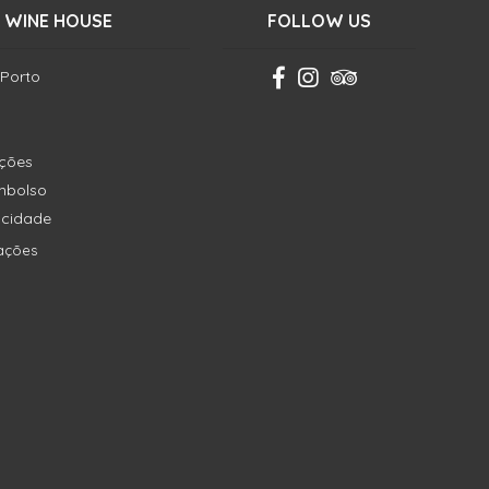
 WINE HOUSE
FOLLOW US
 Porto
ições
embolso
vacidade
ações