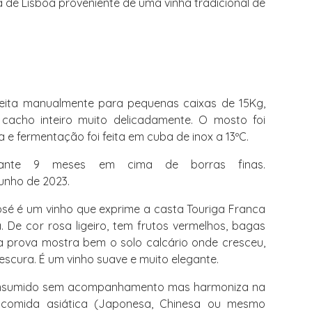
 de Lisboa proveniente de uma vinha tradicional de
feita manualmente para pequenas caixas de 15Kg,
cacho inteiro muito delicadamente. O mosto foi
a e fermentação foi feita em cuba de inox a 13ºC.
ante 9 meses em cima de borras finas.
unho de 2023.
é é um vinho que exprime a casta Touriga Franca
 De cor rosa ligeiro, tem frutos vermelhos, bagas
 Na prova mostra bem o solo calcário onde cresceu,
rescura. É um vinho suave e muito elegante.
nsumido sem acompanhamento mas harmoniza na
 comida asiática (Japonesa, Chinesa ou mesmo