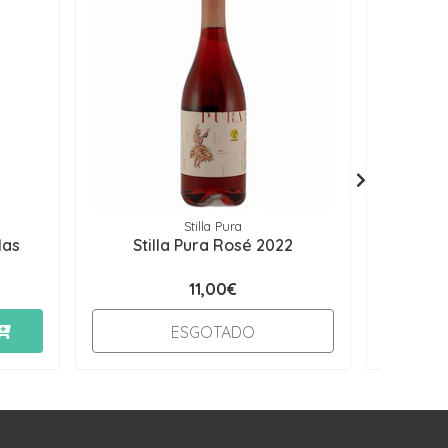
Stilla Pura
las
Stilla Pura Rosé 2022
Murga
11,00€
-
ESGOTADO