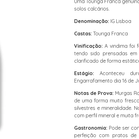
Uma Touriga Franca genuína
solos calcários.
Denominação:
IG Lisboa
Castas:
Touriga Franca
Vinificação:
A vindima foi 
tendo sido prensadas em 
clarificado de forma estátic
Estágio:
Aconteceu dur
Engarrafamento dia 16 de J
Notas de Prova:
Murgas Ros
de uma forma muito fresca.
silvestres e mineralidade.
com perfil mineral e muita f
Gastronomia:
Pode ser co
perfeição com pratos de