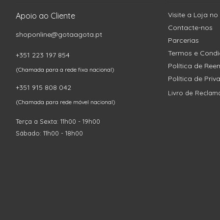
Visite a Loja no
Apoio ao Cliente
Contacte-nos
shoponline@gotaagota.pt
Parcerias
Termos e Cond
+351 223 197 854
Política de Re
(Chamada para a rede fixa nacional)
Política de Pri
+351 915 808 042
Livro de Reclam
(Chamada para rede móvel nacional)
Terça a Sexta: 11h00 - 19h00
Sábado: 11h00 - 18h00