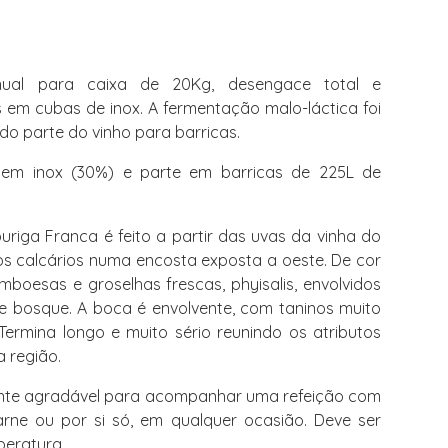
al para caixa de 20Kg, desengace total e
 em cubas de inox. A fermentação malo-láctica foi
do parte do vinho para barricas.
em inox (30%) e parte em barricas de 225L de
riga Franca é feito a partir das uvas da vinha do
los calcários numa encosta exposta a oeste. De cor
mboesas e groselhas frescas, phyisalis, envolvidos
e bosque. A boca é envolvente, com taninos muito
Termina longo e muito sério reunindo os atributos
a região.
nte agradável para acompanhar uma refeição com
rne ou por si só, em qualquer ocasião. Deve ser
mperatura