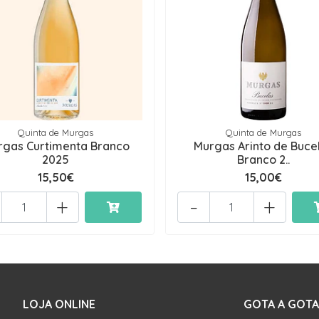
Quinta de Murgas
Quinta de Murgas
rgas Curtimenta Branco
Murgas Arinto de Buce
2025
Branco 2..
15,50€
15,00€
+
-
+
LOJA ONLINE
GOTA A GOTA