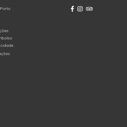
 Porto
ições
embolso
vacidade
ações