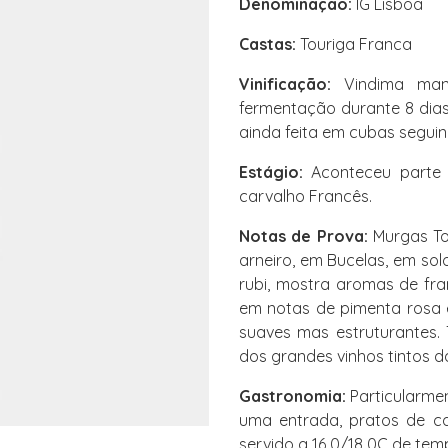
Denominação:
IG Lisboa
Castas:
Touriga Franca
Vinificação:
Vindima manu
fermentação durante 8 dias
ainda feita em cubas seguin
Estágio:
Aconteceu parte 
carvalho Francês.
Notas de Prova:
Murgas Tou
arneiro, em Bucelas, em so
rubi, mostra aromas de fra
em notas de pimenta rosa 
suaves mas estruturantes. 
dos grandes vinhos tintos d
Gastronomia:
Particularme
uma entrada, pratos de ca
servido a 16 0/18 0C de te