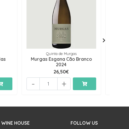
Quinta de Murgas
Q
las
Murgas Esgana Cão Branco
5ª do 
2024
26,50€
-
+
-
 WINE HOUSE
FOLLOW US