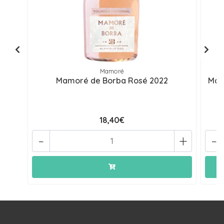
Mamoré
Mamoré de Borba Rosé 2022
Mam
18,40€
-
+
-