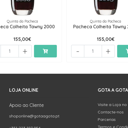
Quinta da Pacheca
Quinta da Pacheca
eca Colheita Tawny 2000
Pacheca Colheita Tawny
155,00€
155,00€
+
-
+
LOJA ONLINE
GOTA A GOTA
Visite a Loja no
Apoio ao Cliente
Contacte-nos
shoponline@gotaagota.pt
Parcerias
Termos e Cond