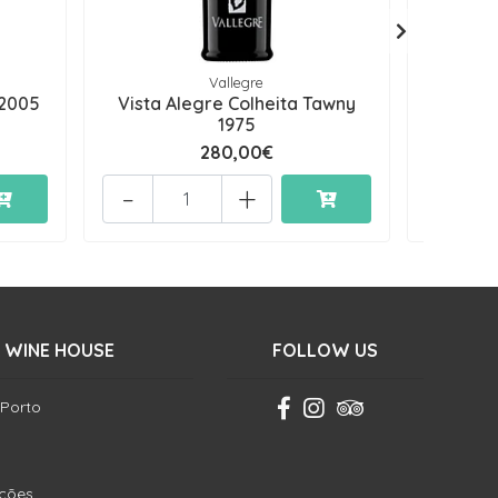
Vallegre
 2005
Vista Alegre Colheita Tawny
Vista 
1975
280,00€
-
+
-
 WINE HOUSE
FOLLOW US
 Porto
ições