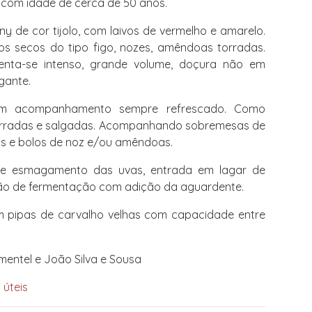
a com idade de cerca de 50 anos.
y de cor tijolo, com laivos de vermelho e amarelo.
tos secos do tipo figo, nozes, amêndoas torradas.
nta-se intenso, grande volume, doçura não em
gante.
m acompanhamento sempre refrescado. Como
orradas e salgadas. Acompanhando sobremesas de
s e bolos de noz e/ou amêndoas.
e esmagamento das uvas, entrada em lagar de
upção de fermentação com adição da aguardente.
 pipas de carvalho velhas com capacidade entre
.
mentel e João Silva e Sousa
 úteis