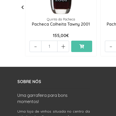
Quinta da Pacheca
Pacheca Colheita Tawny 2001
Pach
155,00€
-
+
-
SOBRE NÓS
Uma garrafeira para bons
momentos!
Uma loja de vinhos situada no centro da