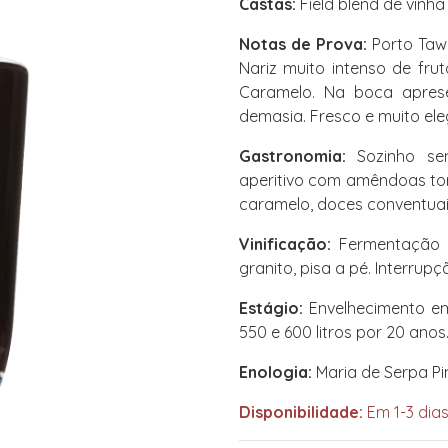
Castas:
Field blend de vinh
Notas de Prova:
Porto Tawn
Nariz muito intenso de fru
Caramelo. Na boca aprese
demasia. Fresco e muito ele
Gastronomia:
Sozinho se
aperitivo com amêndoas t
caramelo, doces conventuai
Vinificação:
Fermentação 
granito, pisa a pé. Interr
Estágio:
Envelhecimento em
550 e 600 litros por 20 anos
Enologia:
Maria de Serpa Pi
Disponibilidade:
Em 1-3 dias