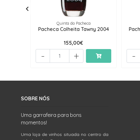
Quinta da Pacheca
Pacheca Colheita Tawny 2004
Pach
155,00€
-
+
-
SOBRE NÓS
Uma garrafeira para bons
momentos!
Uma loja de vinhos situada no centro da