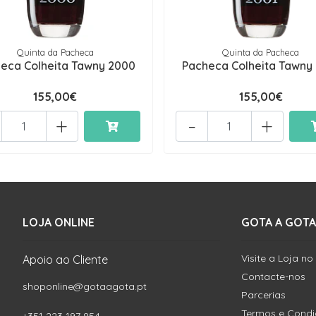
Quinta da Pacheca
Quinta da Pacheca
eca Colheita Tawny 2000
Pacheca Colheita Tawny
155,00€
155,00€
+
-
+
LOJA ONLINE
GOTA A GOTA
Visite a Loja no
Apoio ao Cliente
Contacte-nos
shoponline@gotaagota.pt
Parcerias
Termos e Cond