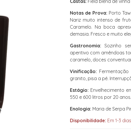
Castas:
Field blend de vinh
Notas de Prova:
Porto Tawn
Nariz muito intenso de fru
Caramelo. Na boca aprese
demasia. Fresco e muito ele
Gastronomia:
Sozinho se
aperitivo com amêndoas t
caramelo, doces conventuai
Vinificação:
Fermentação 
granito, pisa a pé. Interr
Estágio:
Envelhecimento em
550 e 600 litros por 20 anos
Enologia:
Maria de Serpa Pi
Disponibilidade:
Em 1-3 dias