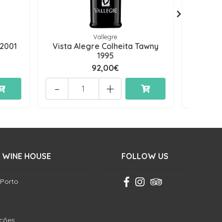
Vallegre
 2001
Vista Alegre Colheita Tawny
Vista 
1995
92,00€
-
+
-
 WINE HOUSE
FOLLOW US
 Porto
ições