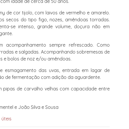
a com idade de cerca de 50 anos.
y de cor tijolo, com laivos de vermelho e amarelo.
tos secos do tipo figo, nozes, amêndoas torradas.
nta-se intenso, grande volume, doçura não em
gante.
m acompanhamento sempre refrescado. Como
orradas e salgadas. Acompanhando sobremesas de
s e bolos de noz e/ou amêndoas.
e esmagamento das uvas, entrada em lagar de
upção de fermentação com adição da aguardente.
 pipas de carvalho velhas com capacidade entre
.
mentel e João Silva e Sousa
 úteis