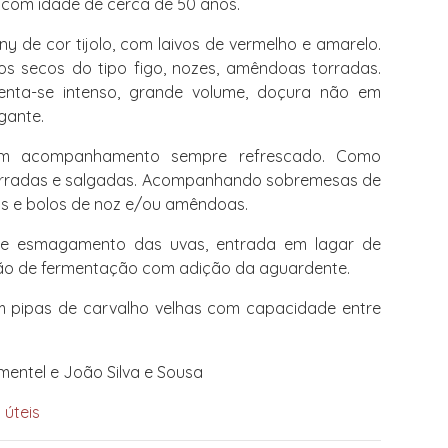
a com idade de cerca de 50 anos.
y de cor tijolo, com laivos de vermelho e amarelo.
tos secos do tipo figo, nozes, amêndoas torradas.
nta-se intenso, grande volume, doçura não em
gante.
m acompanhamento sempre refrescado. Como
orradas e salgadas. Acompanhando sobremesas de
s e bolos de noz e/ou amêndoas.
e esmagamento das uvas, entrada em lagar de
upção de fermentação com adição da aguardente.
 pipas de carvalho velhas com capacidade entre
mentel e João Silva e Sousa
 úteis