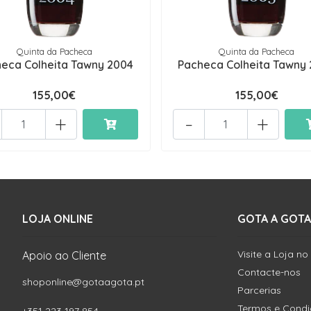
Quinta da Pacheca
Quinta da Pacheca
eca Colheita Tawny 2004
Pacheca Colheita Tawny
155,00€
155,00€
+
-
+
LOJA ONLINE
GOTA A GOTA
Visite a Loja no
Apoio ao Cliente
Contacte-nos
shoponline@gotaagota.pt
Parcerias
Termos e Cond