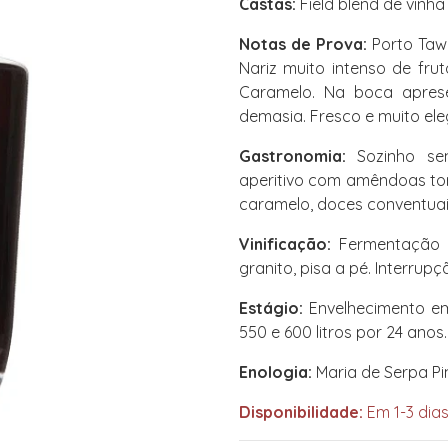
Castas:
Field blend de vinh
Notas de Prova:
Porto Tawn
Nariz muito intenso de fru
Caramelo. Na boca aprese
demasia. Fresco e muito ele
Gastronomia:
Sozinho se
aperitivo com amêndoas t
caramelo, doces conventuai
Vinificação:
Fermentação 
granito, pisa a pé. Interr
Estágio:
Envelhecimento em
550 e 600 litros por 24 anos.
Enologia:
Maria de Serpa Pi
Disponibilidade:
Em 1-3 dias