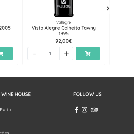
Vallegre
 2005
Vista Alegre Colheita Tawny
Vista 
1995
92,00€
-
+
-
 WINE HOUSE
FOLLOW US
 Porto
ições