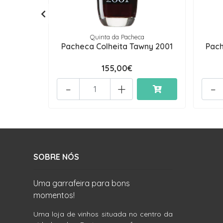
Quinta da Pacheca
Pacheca Colheita Tawny 2001
Pach
155,00€
-
+
-
SOBRE NÓS
Uma garrafeira para bons
momentos!
Uma loja de vinhos situada no centro da