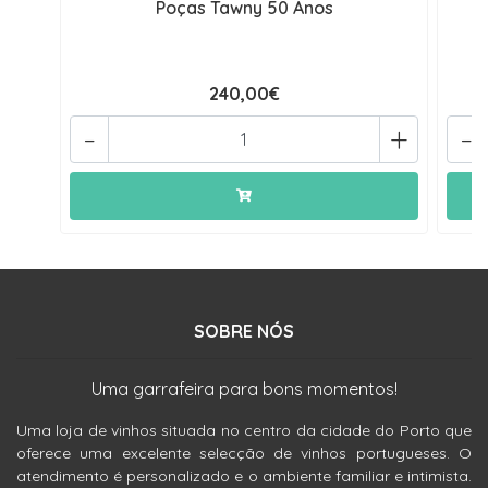
Poças Tawny 50 Anos
240,00€
-
+
-
SOBRE NÓS
Uma garrafeira para bons momentos!
Uma loja de vinhos situada no centro da cidade do Porto que
oferece uma excelente selecção de vinhos portugueses. O
atendimento é personalizado e o ambiente familiar e intimista.