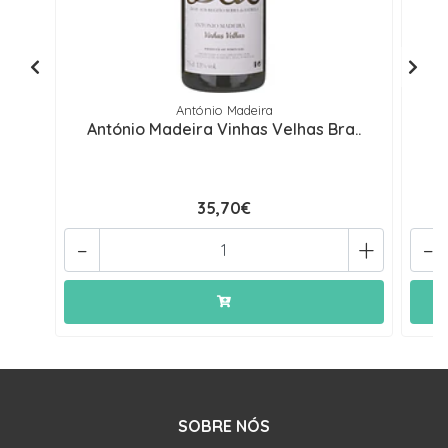
António Madeira
António Madeira Vinhas Velhas Bra..
D
35,70€
-
+
-
SOBRE NÓS