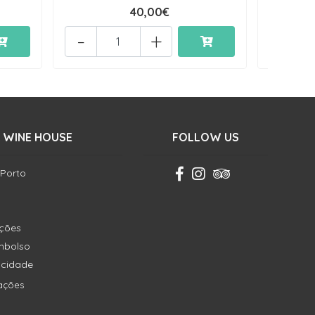
40,00€
-
+
-
 WINE HOUSE
FOLLOW US
 Porto
ições
embolso
vacidade
ações