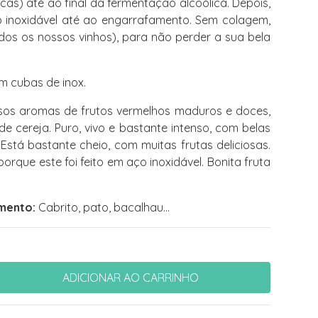
ncas) até ao final da fermentação alcoólica. Depois,
 inoxidável até ao engarrafamento. Sem colagem,
os os nossos vinhos), para não perder a sua bela
 cubas de inox.
sos aromas de frutos vermelhos maduros e doces,
e cereja. Puro, vivo e bastante intenso, com belas
 Está bastante cheio, com muitas frutas deliciosas.
rque este foi feito em aço inoxidável. Bonita fruta
mento:
Cabrito, pato, bacalhau…