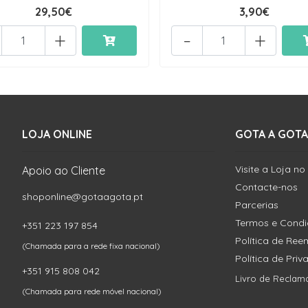
29,50€
3,90€
+
-
+
LOJA ONLINE
GOTA A GOTA
Visite a Loja no
Apoio ao Cliente
Contacte-nos
shoponline@gotaagota.pt
Parcerias
Termos e Cond
+351 223 197 854
Política de Re
(Chamada para a rede fixa nacional)
Política de Pri
+351 915 808 042
Livro de Reclam
(Chamada para rede móvel nacional)