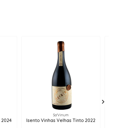
Sa'Vinum
 2024
Isento Vinhas Velhas Tinto 2022
Monte 