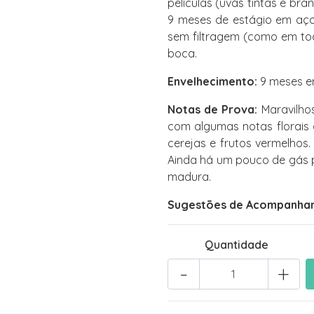
películas (uvas tintas e bra
9 meses de estágio em aço
sem filtragem (como em tod
boca.
Envelhecimento:
9 meses em
Notas de Prova:
Maravilho
com algumas notas florais d
cerejas e frutos vermelhos.
Ainda há um pouco de gás po
madura.
Sugestões de Acompanha
Quantidade
-
+