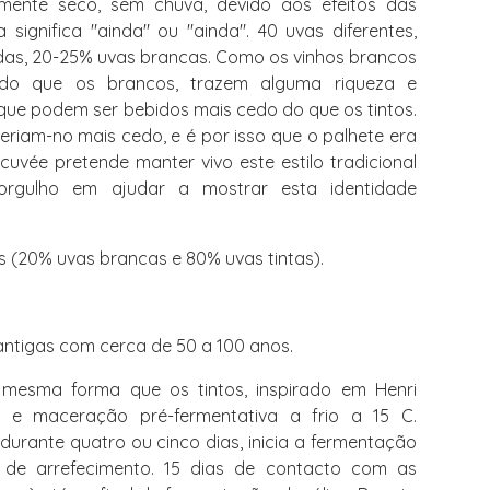
ente seco, sem chuva, devido aos efeitos das
a significa "ainda" ou "ainda". 40 uvas diferentes,
das, 20-25% uvas brancas. Como os vinhos brancos
o que os brancos, trazem alguma riqueza e
que podem ser bebidos mais cedo do que os tintos.
riam-no mais cedo, e é por isso que o palhete era
 cuvée pretende manter vivo este estilo tradicional
orgulho em ajudar a mostrar esta identidade
s (20% uvas brancas e 80% uvas tintas).
ntigas com cerca de 50 a 100 anos.
 mesma forma que os tintos, inspirado em Henri
 e maceração pré-fermentativa a frio a 15 C.
rante quatro ou cinco dias, inicia a fermentação
 de arrefecimento. 15 dias de contacto com as