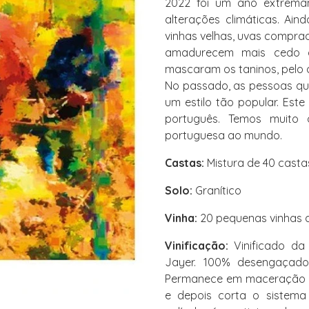
2022 foi um ano extremam
alterações climáticas. Aind
vinhas velhas, uvas compra
amadurecem mais cedo d
mascaram os taninos, pelo 
No passado, as pessoas que
um estilo tão popular. Este
português. Temos muito 
portuguesa ao mundo.
Castas:
Mistura de 40 casta
Solo:
Granítico
Vinha:
20 pequenas vinhas a
Vinificação:
Vinificado da
Jayer. 100% desengaçado
Permanece em maceração du
e depois corta o sistema