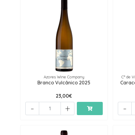
Azores Wine Company
Cª de V
Branco Vulcânico 2025
Carac
23,00€
-
+
-