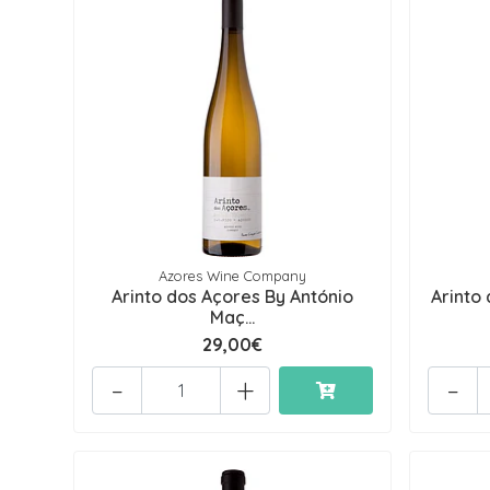
Azores Wine Company
Arinto dos Açores By António
Arinto
Maç...
29,00€
-
+
-