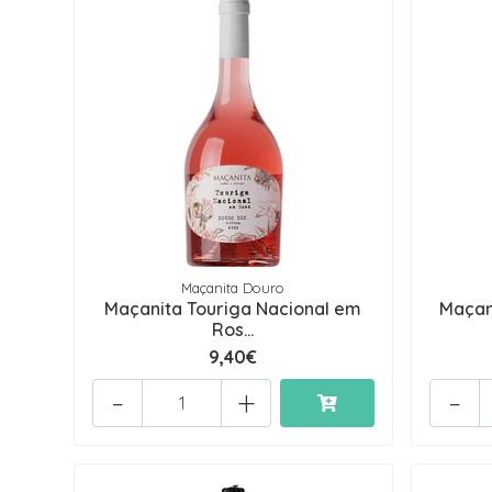
Maçanita Douro
Maçanita Touriga Nacional em
Maçan
Ros...
9,40€
-
+
-