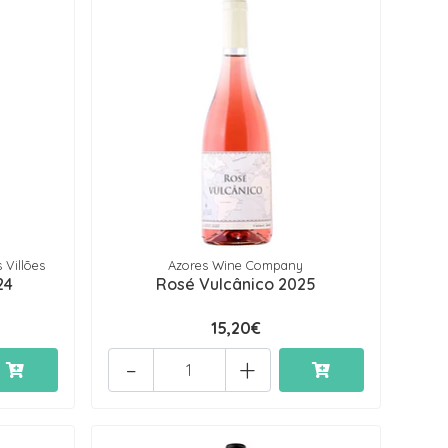
 Villões
Azores Wine Company
24
Rosé Vulcânico 2025
15,20€
-
+