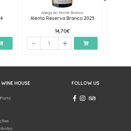
Adega do Monte Branco
24
Alento Reserva Branco 2023
Porme
14,70€
-
+
-
 WINE HOUSE
FOLLOW US
 Porto
ições
embolso