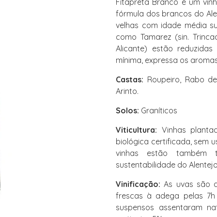
Fitapreta Branco é um vinh
fórmula dos brancos do Alen
velhas com idade média su
como Tamarez (sin. Trincad
Alicante) estão reduzida
mínima, expressa os aromas
Castas:
Roupeiro, Rabo de 
Arinto.
Solos:
Graníticos
Viticultura:
Vinhas planta
biológica certificada, sem 
vinhas estão também t
sustentabilidade do Alentejo
Vinificação:
As uvas são a
frescas à adega pelas 7h
suspensos assentaram na