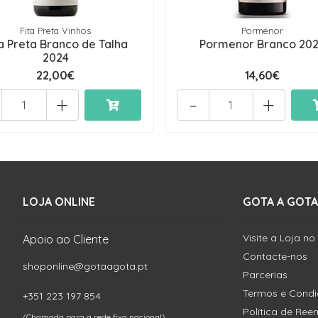
Fita Preta Vinhos
Pormenor
ta Preta Branco de Talha
Pormenor Branco 20
2024
22,00€
14,60€
+
-
+
LOJA ONLINE
GOTA A GOTA
Visite a Loja no
Apoio ao Cliente
Contacte-nos
shoponline@gotaagota.pt
Parcerias
Termos e Cond
+351 223 197 854
Política de Re
(Chamada para a rede fixa nacional)