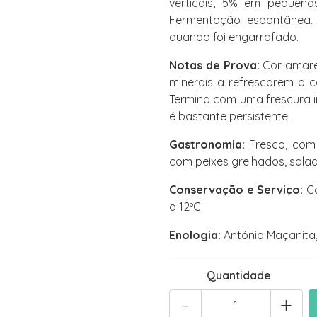
verticais, 5% em pequena
Fermentação espontânea. 
quando foi engarrafado.
Notas de Prova:
Cor amarel
minerais a refrescarem o c
Termina com uma frescura i
é bastante persistente.
Gastronomia:
Fresco, com 
com peixes grelhados, salad
Conservação e Serviço:
Co
a 12ºC.
Enologia:
António Maçanita, 
Quantidade
-
+