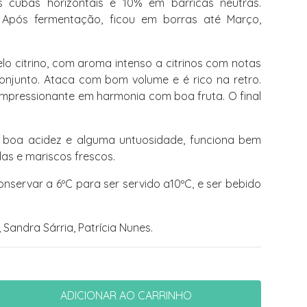
s cubas horizontais e 10% em barricas neutras.
Após fermentação, ficou em borras até Março,
o citrino, com aroma intenso a citrinos com notas
onjunto. Ataca com bom volume e é rico na retro.
mpressionante em harmonia com boa fruta. O final
boa acidez e alguma untuosidade, funciona bem
as e mariscos frescos.
nservar a 6ºC para ser servido a10ºC, e ser bebido
Sandra Sárria, Patrícia Nunes.