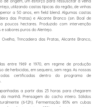
o de origem, um esforço para ressuscitar a velha
tejo, utilizando castas típicas da região, de vinhas
perior a 50 anos, em field blend. Algumas castas
eira das Pratas) e Alicante Branco (sin. Boal de
s a poucos hectares. Produzido com intervenção
 e sabores puros do Alentejo.
Ovelha, Trincadeira das Pratas, Alicante Branco,
das entre 1969 e 1970, em regime de produção
uso de herbicidas, em sequeiro, sem rega. As nossas
odas certificadas dentro do programa de
.
panhadas a partir das 23 horas para chegarem
 da manhã. Prensagem do cacho inteiro. Sólidos
turalmente (6-12h). Fermentação 85% em cubas