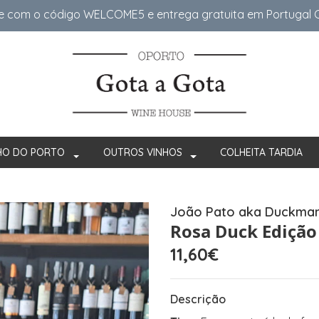
e com o código WELCOME5 e entrega gratuita em Portugal Co
HO DO PORTO
OUTROS VINHOS
COLHEITA TARDIA
João Pato aka Duckma
Rosa Duck Edição
11,60€
Descrição