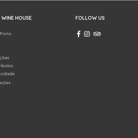
 WINE HOUSE
FOLLOW US
 Porto
ições
embolso
vacidade
ações