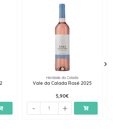
Herdade da Calada
2
Vale da Calada Rosé 2025
Sti
5,90€
-
+