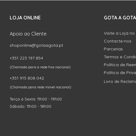
LOJA ONLINE
GOTA A GOTA
Visite a Loja no
Apoio ao Cliente
Contacte-nos
shoponline@gotaagota.pt
Parcerias
Termos e Cond
+351 223 197 854
Política de Re
(Chamada para a rede fixa nacional)
Política de Pri
+351 915 808 042
Livro de Reclam
(Chamada para rede móvel nacional)
Terça a Sexta: 11h00 - 19h00
Sábado: 11h00 - 18h00