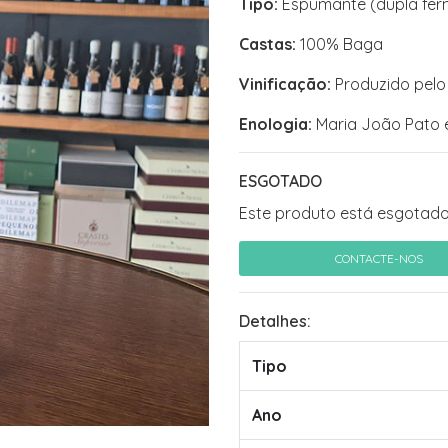
Tipo:
Espumante (dupla fe
Castas:
100% Baga
Vinificação:
Produzido pelo
Enologia:
Maria João Pato e
ESGOTADO
Este produto está esgotado
CONTACTE-NOS
Detalhes:
Tipo
Ano