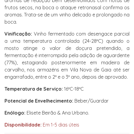
aromas de redução bem desenvolvidos com notas de
frutos secos, na boca o ataque retronasal confirma os
aromas. Trata-se de um vinho delicado e prolongado na
boca.
Vinificação:
Vinho fermentado com desengace parcial
a uma temperatura controlada (24-28ºC) quando o
mosto atinge o valor de doçura pretendido, a
fermentação é interrompida pela adição de aguardente
(77%), estagiando posteriormente em madeira de
carvalho, nos armazéns em Vila Nova de Gaia até ser
engarrafado, entre o 2º e o 3º ano, depois de aprovado.
Temperatura de Serviço:
16ºC-18ºC
Potencial de Envelhecimento:
Beber/Guardar
Enólogo:
Elisete Beirão & Ana Urbano.
Disponibilidade:
Em 1-5 dias úteis