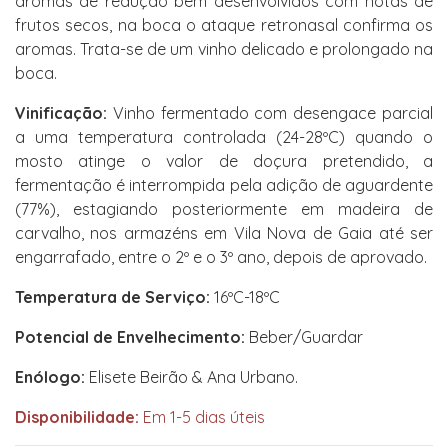
aromas de redução bem desenvolvidos com notas de
frutos secos, na boca o ataque retronasal confirma os
aromas. Trata-se de um vinho delicado e prolongado na
boca.
Vinificação:
Vinho fermentado com desengace parcial
a uma temperatura controlada (24-28ºC) quando o
mosto atinge o valor de doçura pretendido, a
fermentação é interrompida pela adição de aguardente
(77%), estagiando posteriormente em madeira de
carvalho, nos armazéns em Vila Nova de Gaia até ser
engarrafado, entre o 2º e o 3º ano, depois de aprovado.
Temperatura de Serviço:
16ºC-18ºC
Potencial de Envelhecimento:
Beber/Guardar
Enólogo:
Elisete Beirão & Ana Urbano.
Disponibilidade:
Em 1-5 dias úteis