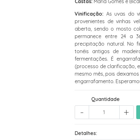
Castas:
Maria Gomes e Bica
Vinificação:
As uvas do vi
provenientes de vinhas ve
aberta, sendo o mosto c
permanece entre 24 a 3
precipitação natural. No 
tonéis antigos de madeir
fermentações. É engarraf
(processo de clarificação,
mesmo mês, pois deixamos o
engarrafamento. Esperamos 
Quantidade
-
+
Detalhes: