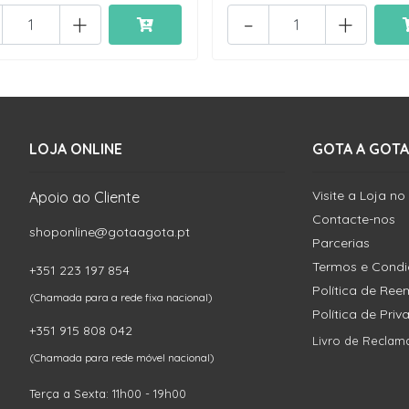
+
-
+
LOJA ONLINE
GOTA A GOTA
Visite a Loja no
Apoio ao Cliente
Contacte-nos
shoponline@gotaagota.pt
Parcerias
Termos e Cond
+351 223 197 854
Política de Re
(Chamada para a rede fixa nacional)
Política de Pri
+351 915 808 042
Livro de Reclam
(Chamada para rede móvel nacional)
Terça a Sexta: 11h00 - 19h00