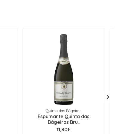
Quinta das Bágeiras
s
Espumante Quinta das
Esp
Bágeiras Bru..
11,80€