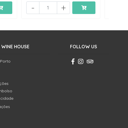
-
+
-
 WINE HOUSE
FOLLOW US
 Porto
ições
embolso
vacidade
ações