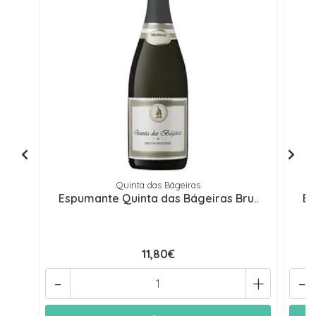
Quinta das Bágeiras
Espumante Quinta das Bágeiras Bru..
Es
11,80€
-
+
-