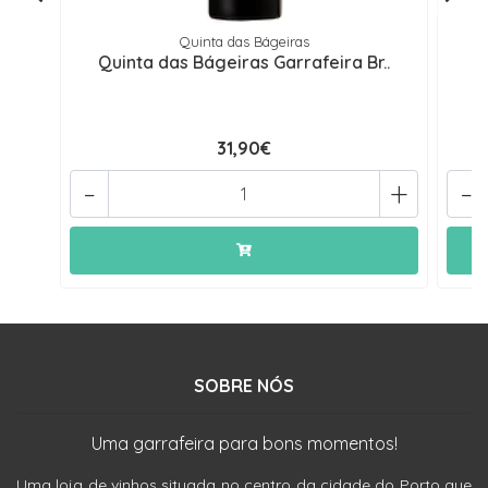
Quinta das Bágeiras
Quinta das Bágeiras Garrafeira Br..
Q
31,90€
-
+
-
SOBRE NÓS
Uma garrafeira para bons momentos!
Uma loja de vinhos situada no centro da cidade do Porto que