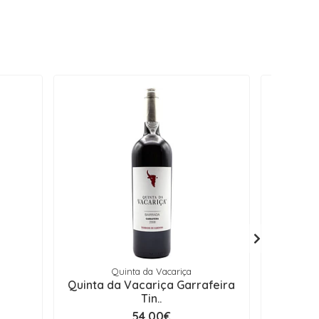
Quinta da Vacariça
s
Quinta da Vacariça Garrafeira
Quinta 
Tin..
54,00€