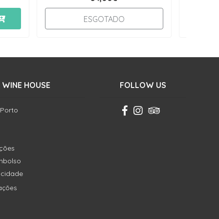
-
ESGOTADO
 WINE HOUSE
FOLLOW US
 Porto
ições
embolso
vacidade
ações