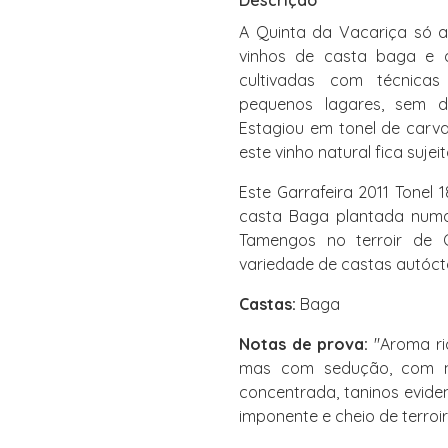
Descrição
A Quinta da Vacariça só a
vinhos de casta baga e de
cultivadas com técnicas
pequenos lagares, sem d
Estagiou em tonel de carva
este vinho natural fica sujei
Este Garrafeira 2011 Tonel
casta Baga plantada numa 
Tamengos no terroir de
variedade de castas autóct
Castas:
Baga
Notas de prova:
"Aroma ric
mas com sedução, com no
concentrada, taninos evide
imponente e cheio de terroir