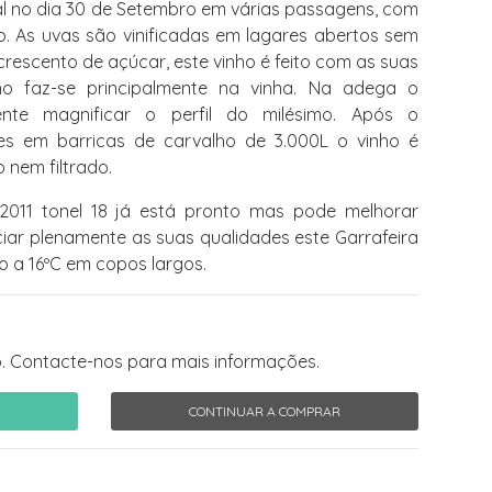
 no dia 30 de Setembro em várias passagens, com
to. As uvas são vinificadas em lagares abertos sem
rescento de açúcar, este vinho é feito com as suas
nho faz-se principalmente na vinha. Na adega o
ente magnificar o perfil do milésimo. Após o
es em barricas de carvalho de 3.000L o vinho é
 nem filtrado.
2011 tonel 18 já está pronto mas pode melhorar
ciar plenamente as suas qualidades este Garrafeira
do a 16ºC em copos largos.
. Contacte-nos para mais informações.
CONTINUAR A COMPRAR