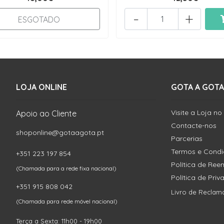
-
+
ESGOTADO
LOJA ONLINE
GOTA A GOTA
Visite a Loja no
Apoio ao Cliente
Contacte-nos
shoponline@gotaagota.pt
Parcerias
Termos e Cond
+351 223 197 854
Política de Re
(Chamada para a rede fixa nacional)
Política de Pri
+351 915 808 042
Livro de Reclam
(Chamada para rede móvel nacional)
Terça a Sexta: 11h00 - 19h00