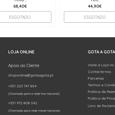
68,40€
44,90€
ESGOTADO
ESGOTADO
LOJA ONLINE
GOTA A GOTA
Visite a Loja no
Apoio ao Cliente
Contacte-nos
shoponline@gotaagota.pt
Parcerias
Termos e Cond
+351 223 197 854
Política de Re
(Chamada para a rede fixa nacional)
Política de Pri
+351 915 808 042
Livro de Reclam
(Chamada para rede móvel nacional)