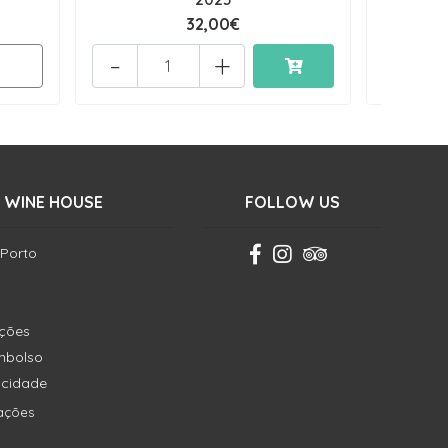
32,00€
-
+
-
 WINE HOUSE
FOLLOW US
 Porto
ições
embolso
vacidade
ações