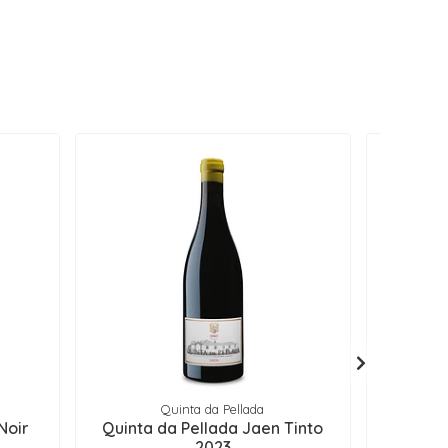
Quinta da Pellada
Noir
Quinta da Pellada Jaen Tinto
Filip
2023