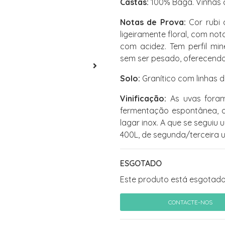
Castas:
100% Baga. Vinhas c
Notas de Prova:
Cor rubi 
ligeiramente floral, com no
com acidez. Tem perfil mi
sem ser pesado, oferecendo 
Solo:
Granítico com linhas de
Vinificação:
As uvas foram 
fermentação espontânea, o
lagar inox. A que se seguiu
400L, de segunda/terceira u
ESGOTADO
Este produto está esgotado
CONTACTE-NOS