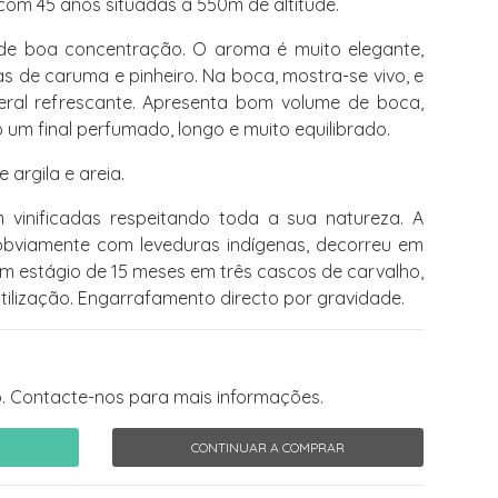
om 45 anos situadas a 550m de altitude.
de boa concentração. O aroma é muito elegante,
tas de caruma e pinheiro. Na boca, mostra-se vivo, e
neral refrescante. Apresenta bom volume de boca,
um final perfumado, longo e muito equilibrado.
 argila e areia.
vinificadas respeitando toda a sua natureza. A
bviamente com leveduras indígenas, decorreu em
 um estágio de 15 meses em três cascos de carvalho,
tilização. Engarrafamento directo por gravidade.
. Contacte-nos para mais informações.
CONTINUAR A COMPRAR