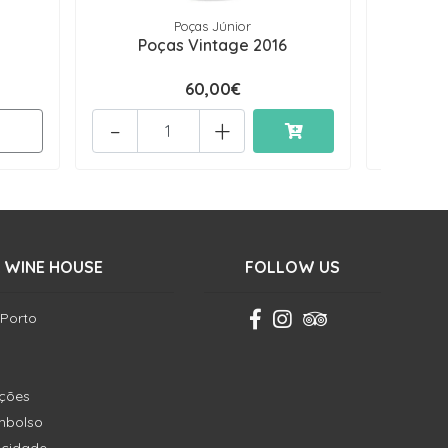
Poças Júnior
Poças Vintage 2016
Po
60,00€
-
+
 WINE HOUSE
FOLLOW US
 Porto
ições
embolso