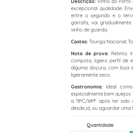
Descrição:
Vinho do Porto 
excepcional qualidade. En
entre o segundo e o terc
garrafa, vai gradualmente
vinho de guarda.
Castas:
Touriga Nacional; To
Nota de prova:
Retinto. I
compota, ligeiro perfil de
alguma doçura, com boa es
ligeiramente seco.
Gastronomia:
Ideal como
especialmente bem queijos fo
a 18ºC/64ºF após ter sid
desde já, ou aguardar uma 
Quantidade