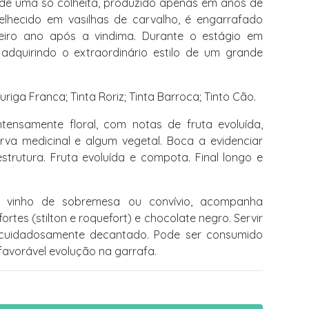
de uma só colheita, produzido apenas em anos de
velhecido em vasilhas de carvalho, é engarrafado
eiro ano após a vindima. Durante o estágio em
 adquirindo o extraordinário estilo de um grande
uriga Franca; Tinta Roriz; Tinta Barroca; Tinto Cão.
ntensamente floral, com notas de fruta evoluída,
 erva medicinal e algum vegetal. Boca a evidenciar
trutura. Fruta evoluída e compota. Final longo e
 vinho de sobremesa ou convívio, acompanha
rtes (stilton e roquefort) e chocolate negro. Servir
o cuidadosamente decantado. Pode ser consumido
favorável evolução na garrafa.