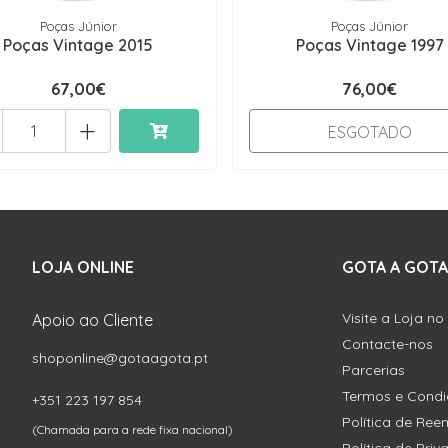
Poças Júnior
Poças Júnior
Poças Vintage 2015
Poças Vintage 1997
67,00€
76,00€
+
ESGOTADO
LOJA ONLINE
GOTA A GOTA
Visite a Loja no
Apoio ao Cliente
Contacte-nos
shoponline@gotaagota.pt
Parcerias
Termos e Cond
+351 223 197 854
Política de Re
(Chamada para a rede fixa nacional)