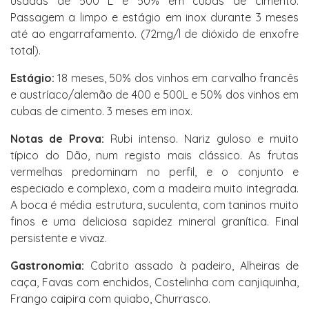
usadas de 500 L e 50% em cubas de cimento.
Passagem a limpo e estágio em inox durante 3 meses
até ao engarrafamento. (72mg/l de dióxido de enxofre
total).
Estágio:
18 meses, 50% dos vinhos em carvalho francês
e austríaco/alemão de 400 e 500L e 50% dos vinhos em
cubas de cimento. 3 meses em inox.
Notas de Prova:
Rubi intenso. Nariz guloso e muito
típico do Dão, num registo mais clássico. As frutas
vermelhas predominam no perfil, e o conjunto e
especiado e complexo, com a madeira muito integrada.
A boca é média estrutura, suculenta, com taninos muito
finos e uma deliciosa sapidez mineral granítica. Final
persistente e vivaz.
Gastronomia:
Cabrito assado à padeiro, Alheiras de
caça, Favas com enchidos, Costelinha com canjiquinha,
Frango caipira com quiabo, Churrasco.