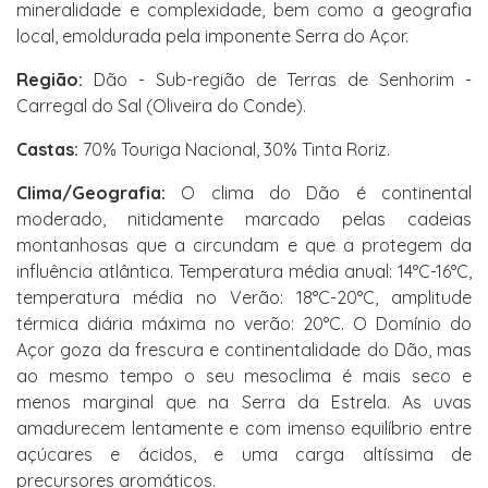
mineralidade e complexidade, bem como a geografia
local, emoldurada pela imponente Serra do Açor.
Região:
Dão - Sub-região de Terras de Senhorim -
Carregal do Sal (Oliveira do Conde).
Castas:
70% Touriga Nacional, 30% Tinta Roriz.
Clima/Geografia:
O clima do Dão é continental
moderado, nitidamente marcado pelas cadeias
montanhosas que a circundam e que a protegem da
influência atlântica. Temperatura média anual: 14°C-16°C,
temperatura média no Verão: 18°C-20°C, amplitude
térmica diária máxima no verão: 20°C. O Domínio do
Açor goza da frescura e continentalidade do Dão, mas
ao mesmo tempo o seu mesoclima é mais seco e
menos marginal que na Serra da Estrela. As uvas
amadurecem lentamente e com imenso equilíbrio entre
açúcares e ácidos, e uma carga altíssima de
precursores aromáticos.