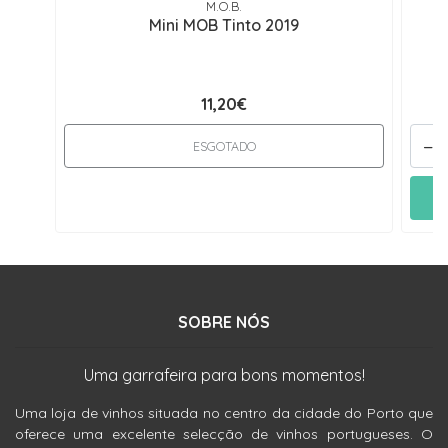
M.O.B.
Mini MOB Tinto 2019
11,20€
-
ESGOTADO
SOBRE NÓS
Uma garrafeira para bons momentos!
Uma loja de vinhos situada no centro da cidade do Porto que
oferece uma excelente selecção de vinhos portugueses. O