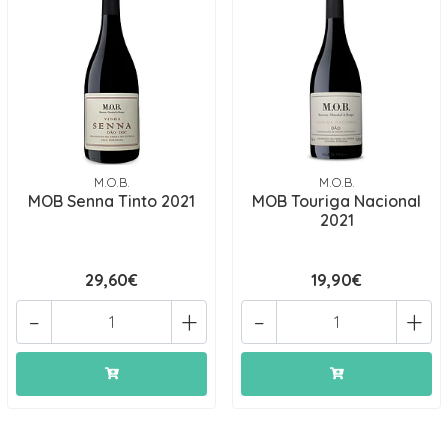
M.O.B.
M.O.B.
MOB Senna Tinto 2021
MOB Touriga Nacional
2021
29,60€
19,90€
-
+
-
+