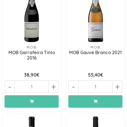
M.O.B.
M.O.B.
MOB Garrafeira Tinto
MOB Gauvé Branco 2021
2016
38,90€
55,40€
-
+
-
+