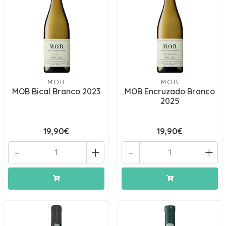
M.O.B.
M.O.B.
MOB Bical Branco 2023
MOB Encruzado Branco
2025
19,90€
19,90€
-
+
-
+