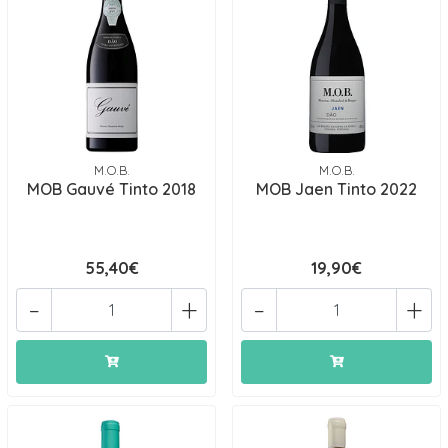
M.O.B.
M.O.B.
MOB Gauvé Tinto 2018
MOB Jaen Tinto 2022
55,40€
19,90€
-
+
-
+