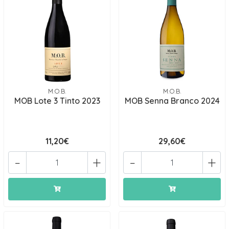
M.O.B.
M.O.B.
MOB Lote 3 Tinto 2023
MOB Senna Branco 2024
11,20€
29,60€
-
+
-
+