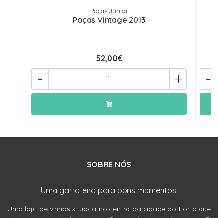
Poças Júnior
Poças Vintage 2013
52,00€
-
+
-
SOBRE NÓS
Uma garrafeira para bons momentos!
Uma loja de vinhos situada no centro da cidade do Porto que