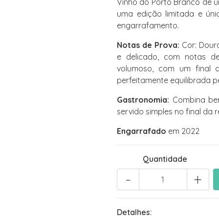
Vinho do Porto Branco de u
uma edição limitada e ún
engarrafamento.
Notas de Prova:
Cor: Doura
e delicado, com notas de
volumoso, com um final 
perfeitamente equilibrada pe
Gastronomia:
Combina bem 
servido simples no final da r
Engarrafado
em 2022
Quantidade
-
+
Detalhes: