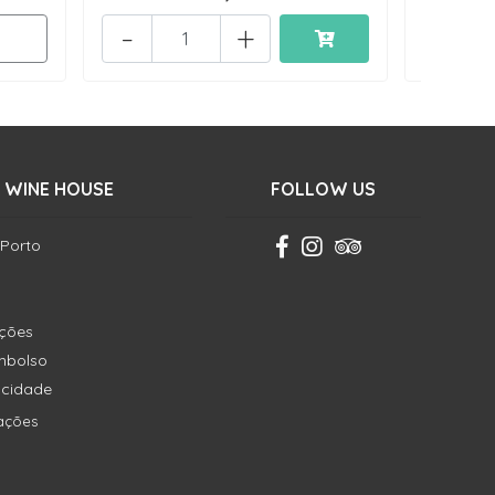
-
+
 WINE HOUSE
FOLLOW US
 Porto
ições
embolso
vacidade
ações