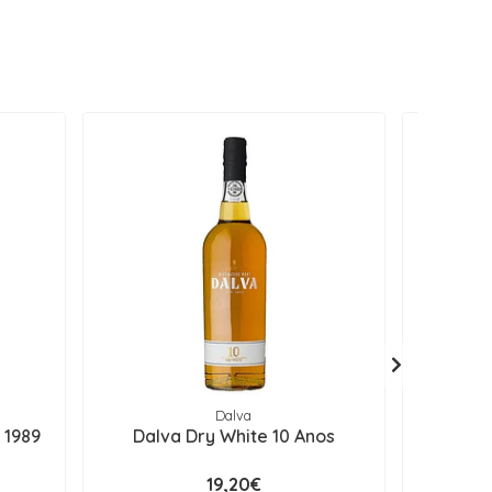
Dalva
 1989
Dalva Dry White 10 Anos
Barão d
19,20€