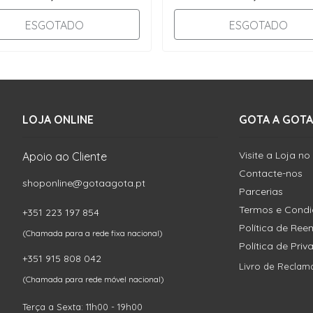
ESGOTADO
ESGOTADO
LOJA ONLINE
GOTA A GOTA
Visite a Loja no
Apoio ao Cliente
Contacte-nos
shoponline@gotaagota.pt
Parcerias
Termos e Cond
+351 223 197 854
Política de Re
(Chamada para a rede fixa nacional)
Política de Pri
+351 915 808 042
Livro de Reclam
(Chamada para rede móvel nacional)
Terça a Sexta: 11h00 - 19h00