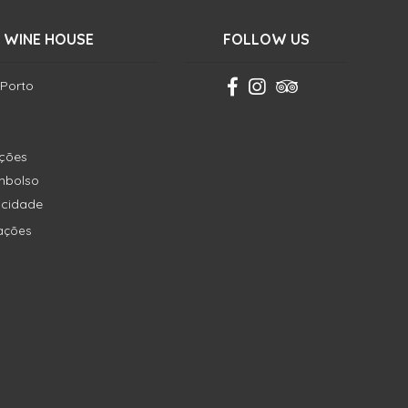
 WINE HOUSE
FOLLOW US
 Porto
ições
embolso
vacidade
ações