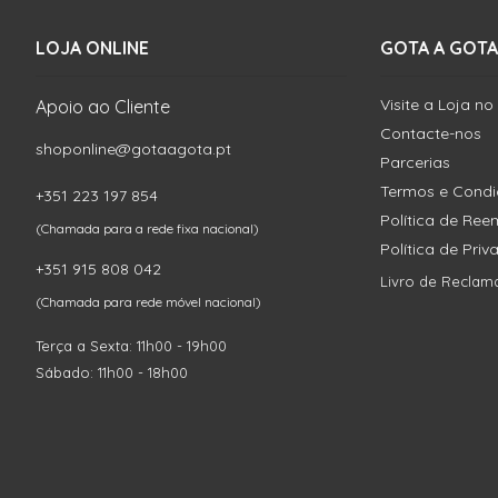
LOJA ONLINE
GOTA A GOTA
Visite a Loja no
Apoio ao Cliente
Contacte-nos
shoponline@gotaagota.pt
Parcerias
Termos e Cond
+351 223 197 854
Política de Re
(Chamada para a rede fixa nacional)
Política de Pri
+351 915 808 042
Livro de Reclam
(Chamada para rede móvel nacional)
Terça a Sexta: 11h00 - 19h00
Sábado: 11h00 - 18h00