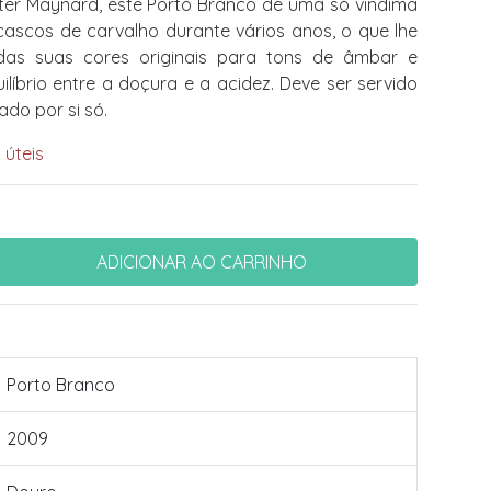
ter Maynard, este Porto Branco de uma só vindima
ascos de carvalho durante vários anos, o que lhe
das suas cores originais para tons de âmbar e
uilíbrio entre a doçura e a acidez. Deve ser servido
ado por si só.
 úteis
Porto Branco
2009