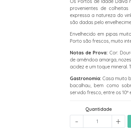
Os Portos de Idade Dalva r
provenientes de colheitas
expressa a natureza do vinh
são dadas pelo envelhecim
Envelhecido em pipas muit
Porto são frescos, muito int
Notas de Prova:
Cor: Doura
de amêndoa amarga, nozes 
acidez e um toque mineral.
Gastronomia:
Casa muito 
bacalhau, bem como sobr
servido fresco, entre os 10º 
Quantidade
-
+