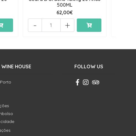
500ML
62,00€
-
+
-
 WINE HOUSE
FOLLOW US
 Porto
ições
embolso
vacidade
ações