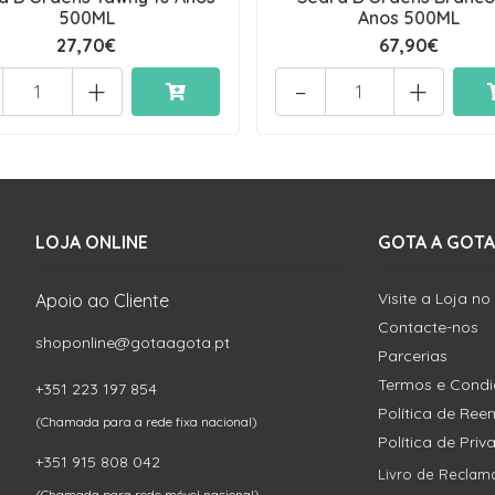
500ML
Anos 500ML
27,70€
67,90€
+
-
+
LOJA ONLINE
GOTA A GOTA
Visite a Loja no
Apoio ao Cliente
Contacte-nos
shoponline@gotaagota.pt
Parcerias
Termos e Cond
+351 223 197 854
Política de Re
(Chamada para a rede fixa nacional)
Política de Pri
+351 915 808 042
Livro de Reclam
(Chamada para rede móvel nacional)