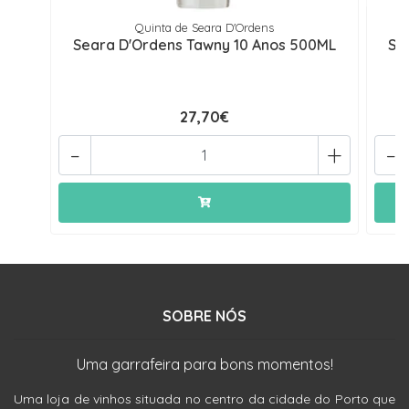
Quinta de Seara D'Ordens
Seara D'Ordens Tawny 10 Anos 500ML
Se
27,70€
-
+
-
SOBRE NÓS
Uma garrafeira para bons momentos!
Uma loja de vinhos situada no centro da cidade do Porto que