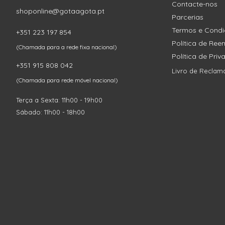
Contacte-nos
shoponline@gotaagota.pt
Parcerias
Termos e Cond
+351 223 197 854
Política de Re
(Chamada para a rede fixa nacional)
Política de Pri
+351 915 808 042
Livro de Reclam
(Chamada para rede móvel nacional)
Terça a Sexta: 11h00 - 19h00
Sábado: 11h00 - 18h00