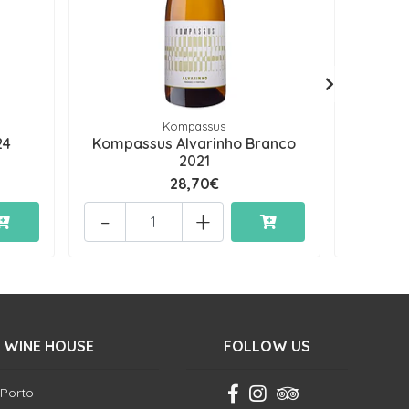
Kompassus
C
24
Kompassus Alvarinho Branco
São L
2021
28,70€
-
+
-
 WINE HOUSE
FOLLOW US
 Porto