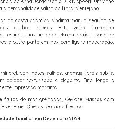
erência de Anna Jorgensen e Dirk Niepoort. Um vinho
 a personalidade salina do litoral alentejano.
cas da costa atlântica, vindima manual seguida de
os cachos inteiros. Este vinho fermentou
uras indígenas, uma parcela em barrica usada de
tros e outra parte em inox com ligeira maceração.
mineral, com notas salinas, aromas florais subtis,
um paladar texturizado e elegante. Final longo e
tente impressão marítima.
e frutos do mar grelhados, Ceviche, Massas com
de vegetais, Queijos de cabra frescos.
edade familiar em Dezembro 2024.