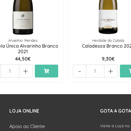
Anselmo Mendes
Herdade da Calada
la Única Alvarinho Branco
Caladessa Branco 20
2021
44,50€
9,30€
+
-
+
LOJA ONLINE
GOTA A GOTA
Visite a Loja no
Apoio ao Cliente