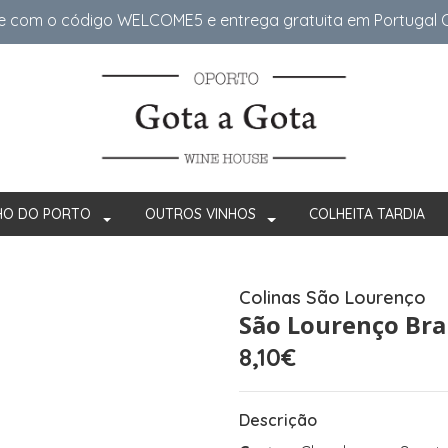
e com o código WELCOME5 e entrega gratuita em Portugal Co
HO DO PORTO
OUTROS VINHOS
COLHEITA TARDIA
Colinas São Lourenço
São Lourenço Bra
8,10€
Descrição