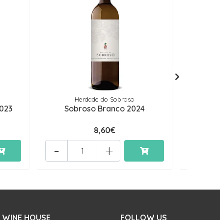
Herdade do Sobroso
2023
Sobroso Branco 2024
Quinta 
8,60€
-
+
-
 WINE HOUSE
FOLLOW US