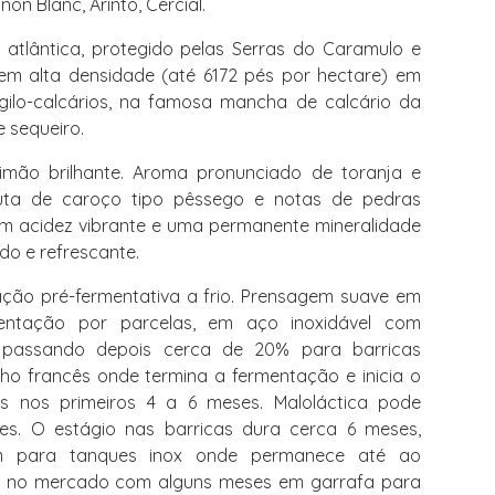
n Blanc, Arinto, Cercial.
 atlântica, protegido pelas Serras do Caramulo e
em alta densidade (até 6172 pés por hectare) em
rgilo-calcários, na famosa mancha de calcário da
e sequeiro.
imão brilhante. Aroma pronunciado de toranja e
uta de caroço tipo pêssego e notas de pedras
m acidez vibrante e uma permanente mineralidade
do e refrescante.
ção pré-fermentativa a frio. Prensagem suave em
entação por parcelas, em aço inoxidável com
, passando depois cerca de 20% para barricas
lho francês onde termina a fermentação e inicia o
s nos primeiros 4 a 6 meses. Maloláctica pode
es. O estágio nas barricas dura cerca 6 meses,
m para tanques inox onde permanece até ao
o no mercado com alguns meses em garrafa para