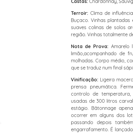
Castas:
Chardonnay, Sauvigno
Terroir:
Clima de influência
Buçaco. Vinhas plantadas 
suaves colinas de solos a
região. Vinhas totalmente d
Nota de Prova:
Amarelo l
limão,acompanhado de fr
molhadas. Corpo médio, co
que se traduz num final sápi
Vinificação:
Ligeira macera
prensa pneumática. Ferm
controlo de temperatura
usadas de 300 litros carva
estágio. Bâtonnage apena
ocorrer em alguns dos lot
passando depois també
engarrafamento. É lançad