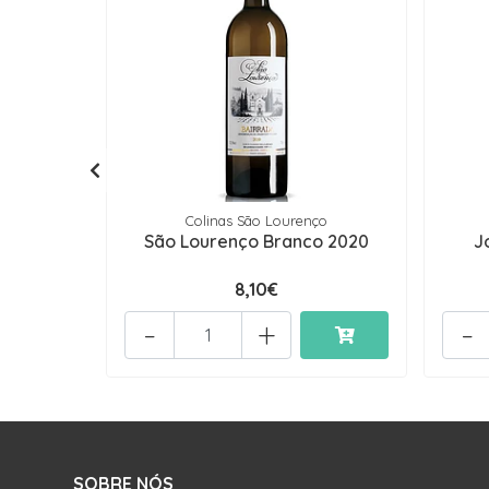
Colinas São Lourenço
São Lourenço Branco 2020
J
8,10€
-
+
-
SOBRE NÓS