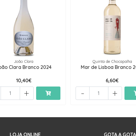
João Clara
Quinta de Chocapalha
oão Clara Branco 2024
Mar de Lisboa Branco 
10,40€
6,60€
+
-
+
LOJA ONLINE
GOTA A GOTA