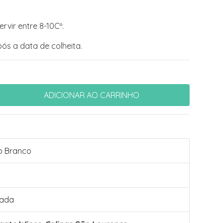
ervir entre 8-10Cº.
ós a data de colheita.
o Branco
rada