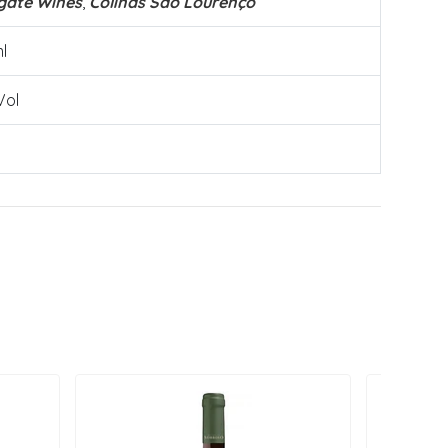
gate Wines
,
Colinas São Lourenço
l
Vol