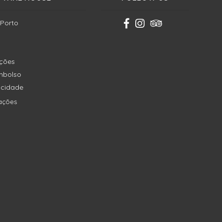
 Porto
ições
embolso
vacidade
ações