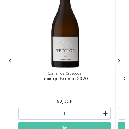
Caminhos Cruzados
Teixuga Branco 2020
Gr
52,00€
-
+
-