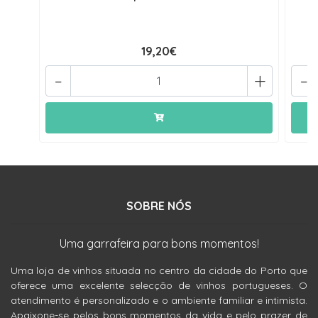
19,20€
-
+
-
SOBRE NÓS
Uma garrafeira para bons momentos!
Uma loja de vinhos situada no centro da cidade do Porto que
oferece uma excelente selecção de vinhos portugueses. O
atendimento é personalizado e o ambiente familiar e intimista.
Apaixone-se pelos bons momentos da vida e pelo prazer de