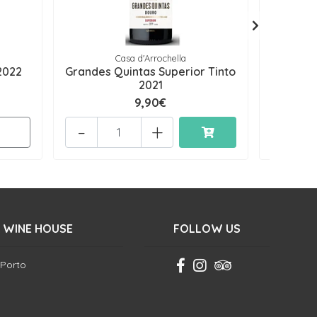
Casa d'Arrochella
2022
Grandes Quintas Superior Tinto
Crast
2021
9,90€
-
+
-
 WINE HOUSE
FOLLOW US
 Porto