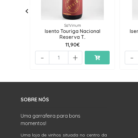
Sa'Vinum
Isento Touriga Nacional
Ise
Reserva T..
11,90€
-
+
-
SOBRE NÓS
Uma garrafeira para bons
momentos!
Uma loja de vinhos situada no centro da