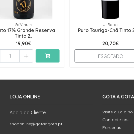
Sa'Vinum
J. Rosas
nto 17% Grande Reserva
Puro Touriga-Chã Tinto 
Tinto 2..
19,90€
20,70€
+
ESGOTADO
LOJA ONLINE
GOTA A GOTA
Visite a Loja no
Apoio ao Cliente
Contacte-nos
shoponline@gotaagota.pt
Parcerias