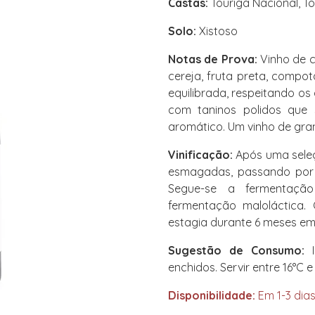
Castas:
Touriga Nacional, To
Solo:
Xistoso
Notas de Prova:
Vinho de c
cereja, fruta preta, compo
equilibrada, respeitando os
com taninos polidos que 
aromático. Um vinho de gra
Vinificação:
Após uma seleç
esmagadas, passando por
Segue-se a fermentação
fermentação maloláctica. 
estagia durante 6 meses em 
Sugestão de Consumo:
I
enchidos. Servir entre 16°C e
Disponibilidade:
Em 1-3 dias