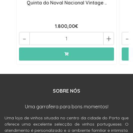
Quinta do Noval Nacional Vintage ..
1.800,00€
-
+
-
SOBRE NÓS
Uma garrafeira para bons momentos!
Uma loja de vinhos situada no centro da cidade do Porto que
oferece uma excelente selecção de vinhos portugueses. O
atendimento é personalizado e o ambiente familiar e intimista.