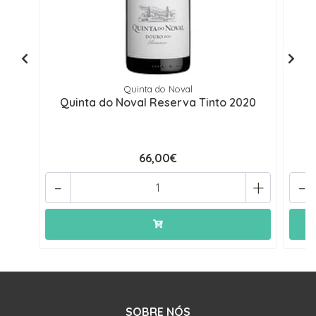
Quinta do Noval
Quinta do Noval Reserva Tinto 2020
Q
66,00€
-
+
-
SOBRE NÓS