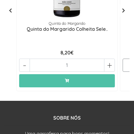
Quinta do Margarido
Quinta do Margarido Colheita Sele..
Q
8,20€
-
+
SOBRE NÓS
Uma garrafeira para bons momentos!