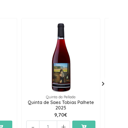
Quinta da Pellada
Quinta de Saes Tobias Palhete
Quinta
2025
9,70€
-
+
-