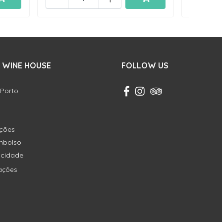
 WINE HOUSE
FOLLOW US
 Porto
ições
embolso
vacidade
ações