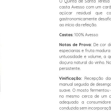
O Quinta de Santa Teresa 
casta Avesso com um carát
açúcar residual que c
gastronomicamente desafia
ao início da refeição.
Castas:
100% Avesso
Notas de Prova:
De cor do
especiarias e fruta madur
untuosidade e volume, a q
doçura natural do vinho. No
persistente.
Vinificação:
Recepção das
manual seguida de desenga
suave. O mosto fermentou 
no mesmo cerca de um ano
adequado a consumidores
conduzida sem incorporação