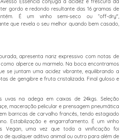
Avesso Essência conjuga a acidez e frescura da
er gordo e redondo resultante das 16 gramas de
ontém. É um vinho semi-seco ou “off-dry",
nte que revela o seu melhor quando bem casado,
urada, apresenta nariz expressivo com notas de
a como alperce ou marmelo. Na boca encontramos
ue se juntam uma acidez vibrante, equilibrando a
tas de gengibre e fruta cristalizada. Final guloso e
 uvas na adega em caixas de 24kgs. Seleção
çe, maceração pelicular e prensagem pneumática
em barricas de carvalho francês, tendo estagiado
. Estabilização e engarrafamento. É um vinho
 Vegan, uma vez que toda a vinificação foi
 de qualquer aditivo animal ou outro para além de