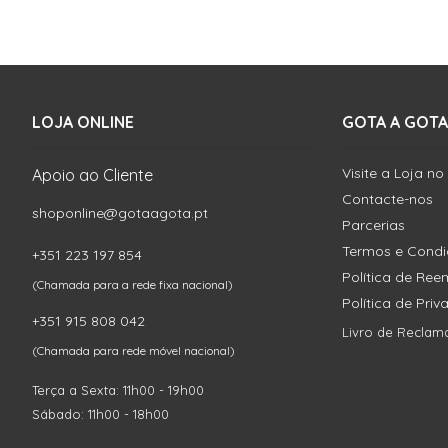
LOJA ONLINE
GOTA A GOTA
Visite a Loja no
Apoio ao Cliente
Contacte-nos
shoponline@gotaagota.pt
Parcerias
Termos e Cond
+351 223 197 854
Política de Re
(Chamada para a rede fixa nacional)
Política de Pri
+351 915 808 042
Livro de Reclam
(Chamada para rede móvel nacional)
Terça a Sexta: 11h00 - 19h00
Sábado: 11h00 - 18h00