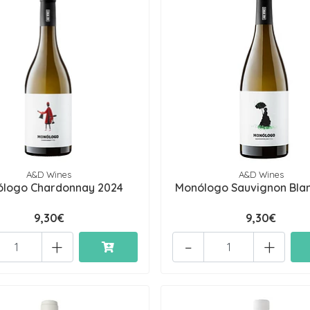
A&D Wines
A&D Wines
logo Chardonnay 2024
Monólogo Sauvignon Bla
9,30€
9,30€
+
-
+