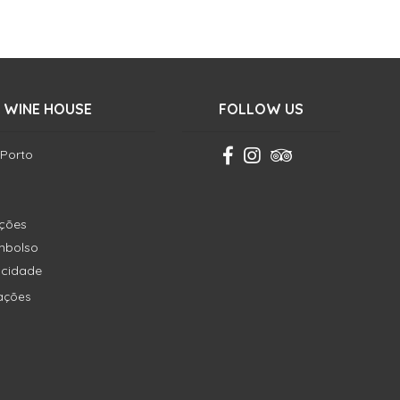
 WINE HOUSE
FOLLOW US
 Porto
ições
embolso
vacidade
ações