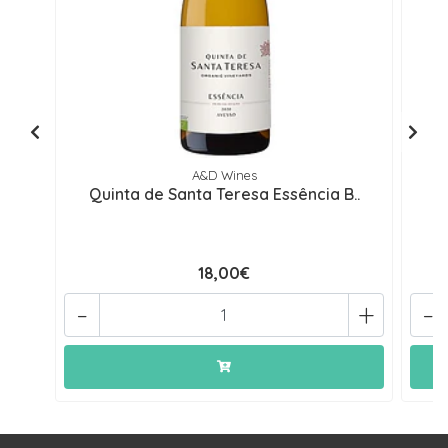
A&D Wines
Quinta de Santa Teresa Essência B..
Q
18,00€
-
+
-