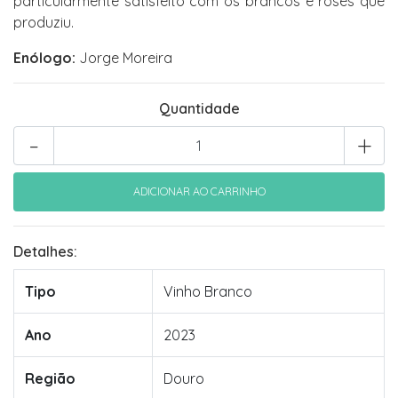
particularmente satisfeito com os brancos e rosés que
produziu.
Enólogo:
Jorge Moreira
Quantidade
-
+
Detalhes:
Tipo
Vinho Branco
Ano
2023
Região
Douro